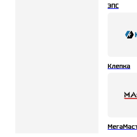
ЭПС
Клепка
МегаМас