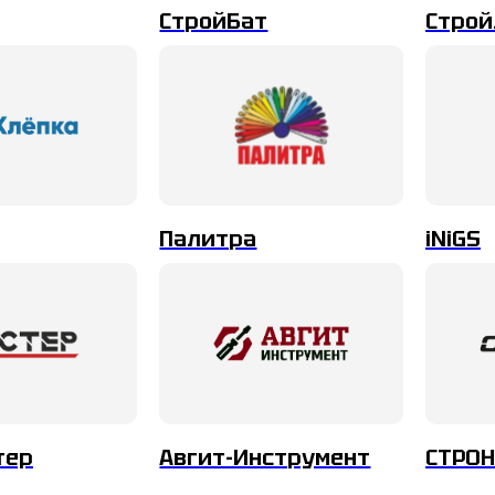
СтройБат
Строй
Палитра
iNiGS
тер
Авгит-Инструмент
СТРОН