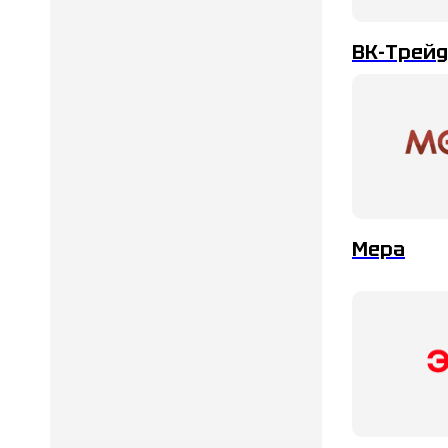
ВК-Трейд
Мера