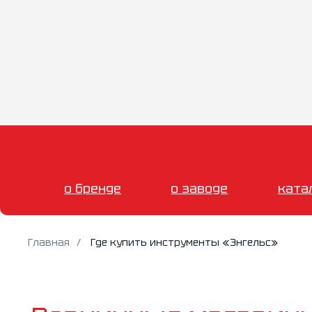
о бренде
о заводе
ката
Главная
/
Где купить инструменты «Энгельс»
Розничные магазины