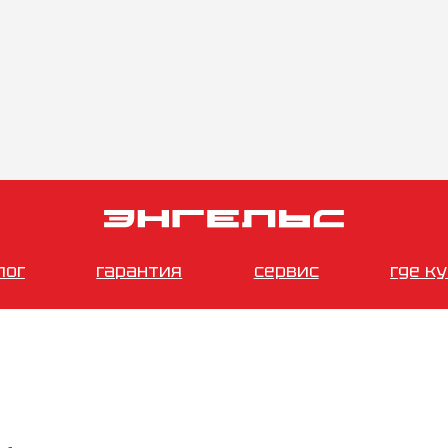
лог
гарантия
сервис
где к