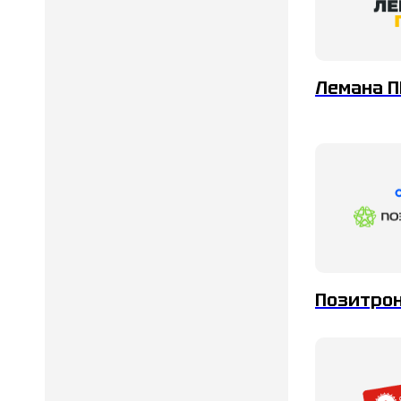
Лемана П
Позитрон