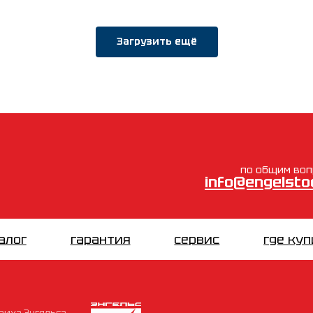
Загрузить ещё
по общим во
info@engelstoo
алог
гарантия
сервис
где ку
дриха Энгельса,