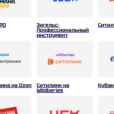
РО
Энгельс-
Ситил
Профессиональный
инструмент
ика на Ozon
Ситилинк на
Кубан
Wildberies