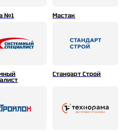
а №1
Мастак
емный
Стандарт Строй
алист