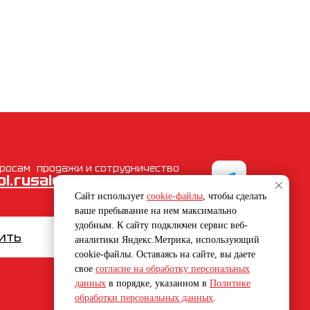
просам
продажи и сотрудничество
l.ru
sales@engelstool.ru
Сайт использует
cookie-файлы
, чтобы сделать
ваше пребывание на нем максимально
удобным. К cайту подключен сервис веб-
пить
новости
контакты
аналитики Яндекс.Метрика, использующий
cookie-файлы. Оставаясь на сайте, вы даете
свое
согласие на обработку персональных
данных
в порядке, указанном в
Политике
обработки персональных данных
.
Политика в области качества