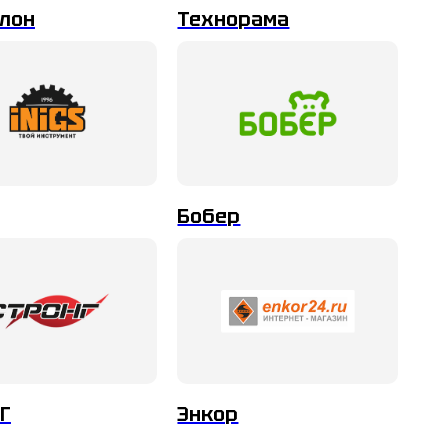
лон
Технорама
Бобер
Г
Энкор