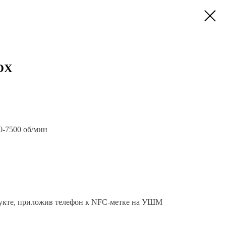
OX
0-7500 об/мин
дукте, приложив телефон к NFC-метке на УШМ