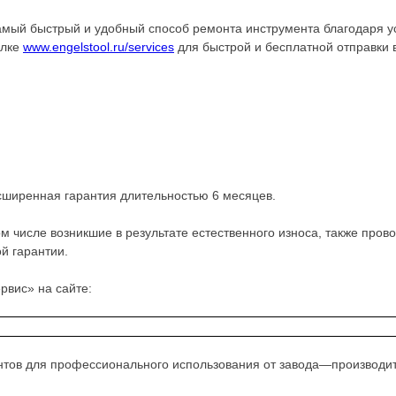
ый быстрый и удобный способ ремонта инструмента благодаря у
ылке
www.engelstool.ru/services
для быстрой и бесплатной отправки 
сширенная гарантия длительностью 6 месяцев.
м числе возникшие в результате естественного износа, также про
й гарантии.
рвис» на сайте:
тов для профессионального использования от завода—производите